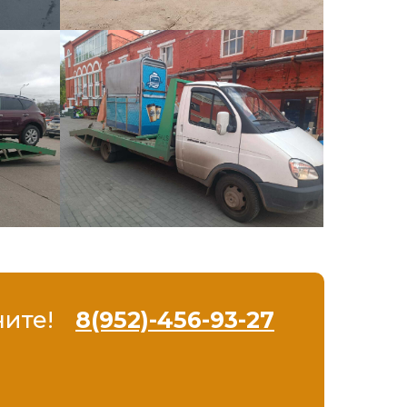
ните!
8(952)-456-93-27