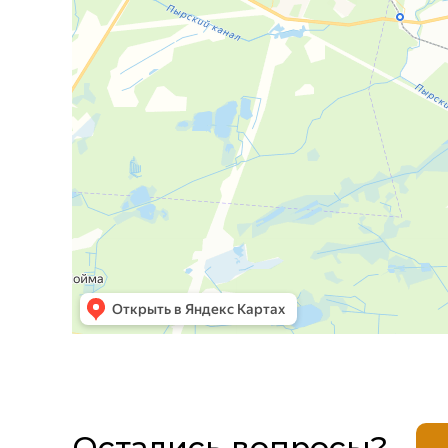
АвтоСпас-НН
Эвакуатор в Нижнем Новгороде
Остались вопросы?