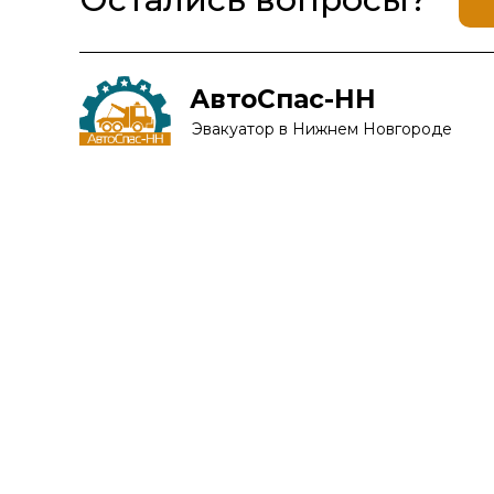
АвтоСпас-НН
Эвакуатор в Нижнем Новгороде